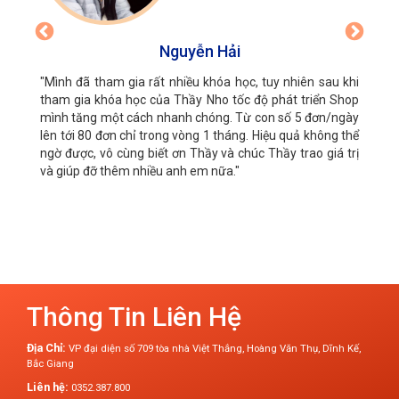
Nguyễn Hải
"Mình đã tham gia rất nhiều khóa học, tuy nhiên sau khi
tham gia khóa học của Thầy Nho tốc độ phát triển Shop
mình tăng một cách nhanh chóng. Từ con số 5 đơn/ngày
lên tới 80 đơn chỉ trong vòng 1 tháng. Hiệu quả không thể
ngờ được, vô cùng biết ơn Thầy và chúc Thầy trao giá trị
và giúp đỡ thêm nhiều anh em nữa."
Thông Tin Liên Hệ
Địa Chỉ:
VP đại diện số 709 tòa nhà Việt Thắng, Hoàng Văn Thụ, Dĩnh Kế,
Bắc Giang
Liên hệ:
0352.387.800