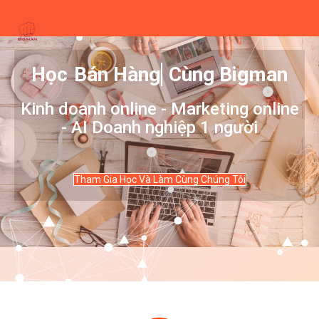
Bật/t
điều
hướn
Học
Bán Hàng
Cùng
Bigman
Kinh doanh online - Marketing online
- AI Doanh nghiệp 1 người
Tham Gia Học Và Làm Cùng Chúng Tôi